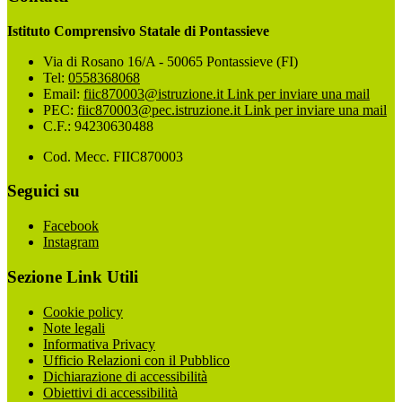
Istituto Comprensivo Statale di Pontassieve
Via di Rosano 16/A - 50065 Pontassieve (FI)
Tel:
0558368068
Email:
fiic870003@istruzione.it
Link per inviare una mail
PEC:
fiic870003@pec.istruzione.it
Link per inviare una mail
C.F.: 94230630488
Cod. Mecc. FIIC870003
Seguici su
Facebook
Instagram
Sezione Link Utili
Cookie policy
Note legali
Informativa Privacy
Ufficio Relazioni con il Pubblico
Dichiarazione di accessibilità
Obiettivi di accessibilità