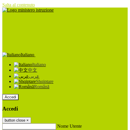
Salta al contenuto
Italiano
Italiano
中文
عربى
Shqiptare
Română
Accedi
Accedi
button close
×
Nome Utente