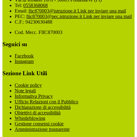
Tel:
0558368068
Email:
fiic870003@istruzione.it
Link per inviare una mail
PEC:
fiic870003@pec.istruzione.it
Link per inviare una mail
C.F.: 94230630488
Cod. Mecc. FIIC870003
Seguici su
Facebook
Instagram
Sezione Link Utili
Cookie policy
Note legali
Informativa Privacy
Ufficio Relazioni con il Pubblico
Dichiarazione di accessibilità
Obiettivi di accessibilità
Whistleblowing
Gestione consensi cookie
Amministrazione trasparente