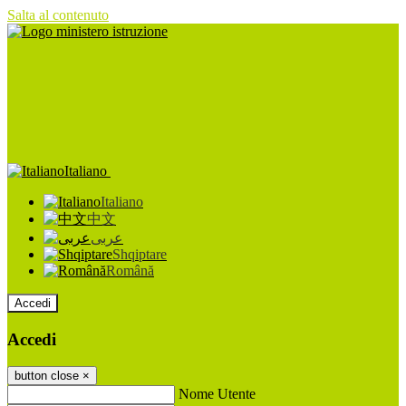
Salta al contenuto
Italiano
Italiano
中文
عربى
Shqiptare
Română
Accedi
Accedi
button close
×
Nome Utente