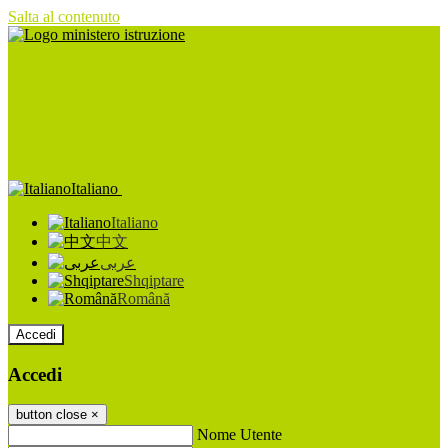
Salta al contenuto
Italiano
Italiano
中文
عربى
Shqiptare
Română
Accedi
Accedi
button close
×
Nome Utente