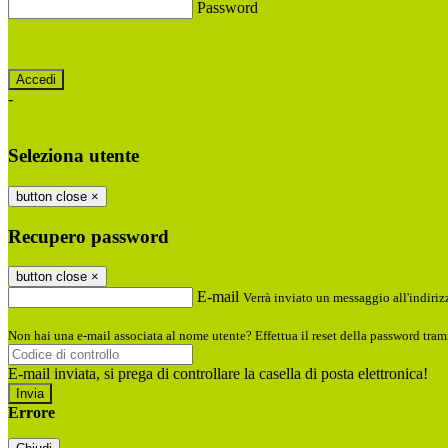
Password
Password dimenticata?
-
Entra con SPID
Entra con CIE
Seleziona utente
button close
×
Recupero password
button close
×
E-mail
Verrà inviato un messaggio all'indirizz
Non hai una e-mail associata al nome utente? Effettua il reset della password tram
E-mail inviata, si prega di controllare la casella di posta elettronica!
Errore