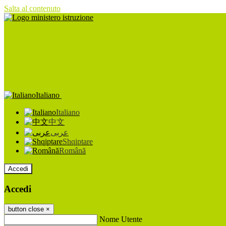
Salta al contenuto
Italiano
Italiano
中文
عربى
Shqiptare
Română
Accedi
Accedi
button close
×
Nome Utente