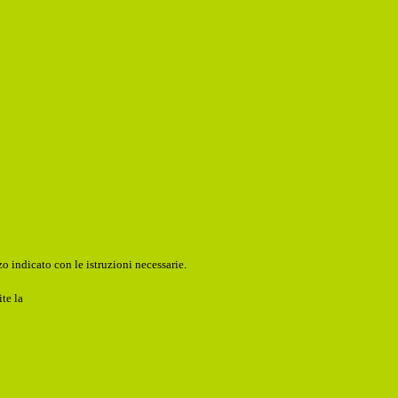
o indicato con le istruzioni necessarie.
ite la
Login Spaggiari