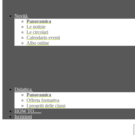
Novità
Panoramica
Le notizie
Le circolari
Calendario eventi
Albo online
Didattica
Panoramica
Offerta formativa
I progetti delle classi
HOW TO......
Iscrizioni