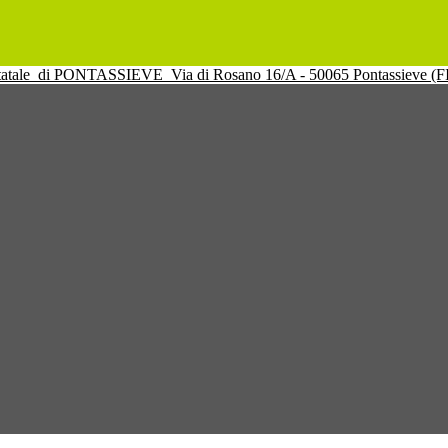
tatale
di PONTASSIEVE
Via di Rosano 16/A - 50065 Pontassieve (F