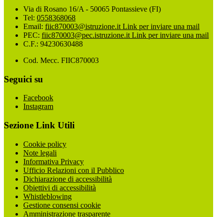
Via di Rosano 16/A - 50065 Pontassieve (FI)
Tel:
0558368068
Email:
fiic870003@istruzione.it
Link per inviare una mail
PEC:
fiic870003@pec.istruzione.it
Link per inviare una mail
C.F.: 94230630488
Cod. Mecc. FIIC870003
Seguici su
Facebook
Instagram
Sezione Link Utili
Cookie policy
Note legali
Informativa Privacy
Ufficio Relazioni con il Pubblico
Dichiarazione di accessibilità
Obiettivi di accessibilità
Whistleblowing
Gestione consensi cookie
Amministrazione trasparente