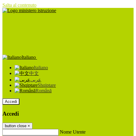
Salta al contenuto
Italiano
Italiano
中文
عربى
Shqiptare
Română
Accedi
Accedi
button close
×
Nome Utente