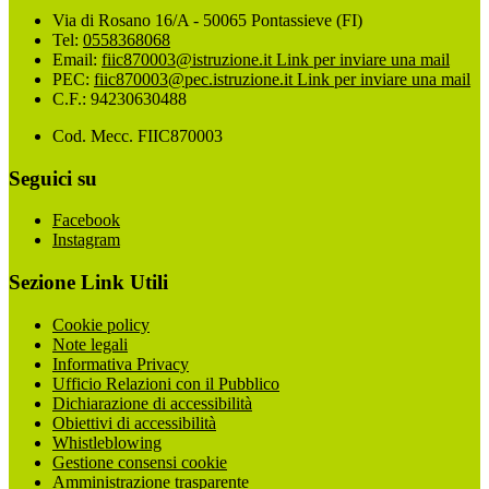
Via di Rosano 16/A - 50065 Pontassieve (FI)
Tel:
0558368068
Email:
fiic870003@istruzione.it
Link per inviare una mail
PEC:
fiic870003@pec.istruzione.it
Link per inviare una mail
C.F.: 94230630488
Cod. Mecc. FIIC870003
Seguici su
Facebook
Instagram
Sezione Link Utili
Cookie policy
Note legali
Informativa Privacy
Ufficio Relazioni con il Pubblico
Dichiarazione di accessibilità
Obiettivi di accessibilità
Whistleblowing
Gestione consensi cookie
Amministrazione trasparente