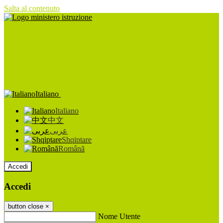
Salta al contenuto
Italiano
Italiano
中文
عربى
Shqiptare
Română
Accedi
Accedi
button close
×
Nome Utente