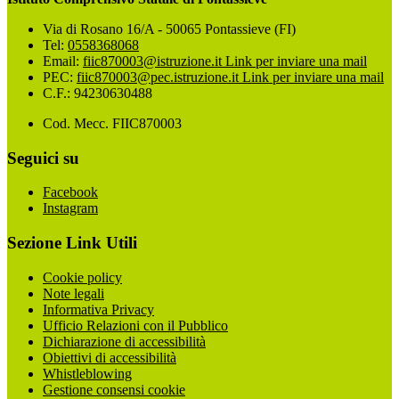
Via di Rosano 16/A - 50065 Pontassieve (FI)
Tel:
0558368068
Email:
fiic870003@istruzione.it
Link per inviare una mail
PEC:
fiic870003@pec.istruzione.it
Link per inviare una mail
C.F.: 94230630488
Cod. Mecc. FIIC870003
Seguici su
Facebook
Instagram
Sezione Link Utili
Cookie policy
Note legali
Informativa Privacy
Ufficio Relazioni con il Pubblico
Dichiarazione di accessibilità
Obiettivi di accessibilità
Whistleblowing
Gestione consensi cookie