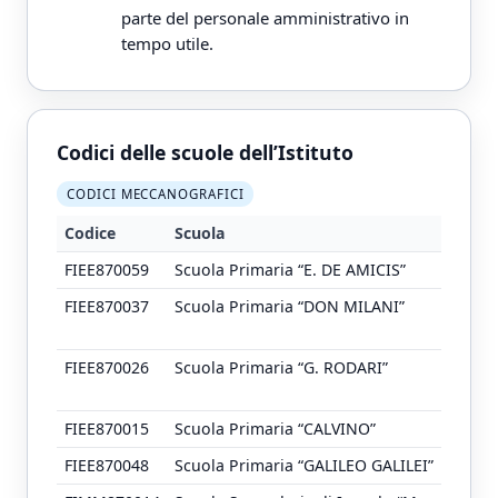
parte del personale amministrativo in
tempo utile.
Codici delle scuole dell’Istituto
CODICI MECCANOGRAFICI
Codice
Scuola
I
FIEE870059
Scuola Primaria “E. DE AMICIS”
Vi
FIEE870037
Scuola Primaria “DON MILANI”
Pi
M
FIEE870026
Scuola Primaria “G. RODARI”
Vi
(F
FIEE870015
Scuola Primaria “CALVINO”
Vi
FIEE870048
Scuola Primaria “GALILEO GALILEI”
Vi