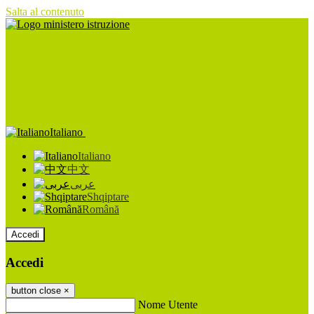
Salta al contenuto
Italiano
Italiano
中文
عربى
Shqiptare
Română
Accedi
Accedi
button close
×
Nome Utente