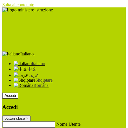
Salta al contenuto
Italiano
Italiano
中文
عربى
Shqiptare
Română
Accedi
Accedi
button close
×
Nome Utente