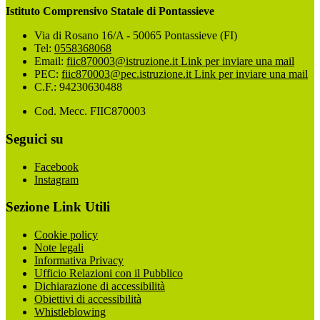
Istituto Comprensivo Statale di Pontassieve
Via di Rosano 16/A - 50065 Pontassieve (FI)
Tel:
0558368068
Email:
fiic870003@istruzione.it
Link per inviare una mail
PEC:
fiic870003@pec.istruzione.it
Link per inviare una mail
C.F.: 94230630488
Cod. Mecc. FIIC870003
Seguici su
Facebook
Instagram
Sezione Link Utili
Cookie policy
Note legali
Informativa Privacy
Ufficio Relazioni con il Pubblico
Dichiarazione di accessibilità
Obiettivi di accessibilità
Whistleblowing