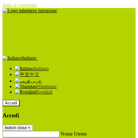
Salta al contenuto
Italiano
Italiano
中文
عربى
Shqiptare
Română
Accedi
Accedi
button close
×
Nome Utente