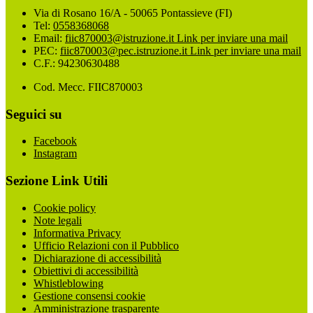
Via di Rosano 16/A - 50065 Pontassieve (FI)
Tel:
0558368068
Email:
fiic870003@istruzione.it
Link per inviare una mail
PEC:
fiic870003@pec.istruzione.it
Link per inviare una mail
C.F.: 94230630488
Cod. Mecc. FIIC870003
Seguici su
Facebook
Instagram
Sezione Link Utili
Cookie policy
Note legali
Informativa Privacy
Ufficio Relazioni con il Pubblico
Dichiarazione di accessibilità
Obiettivi di accessibilità
Whistleblowing
Gestione consensi cookie
Amministrazione trasparente