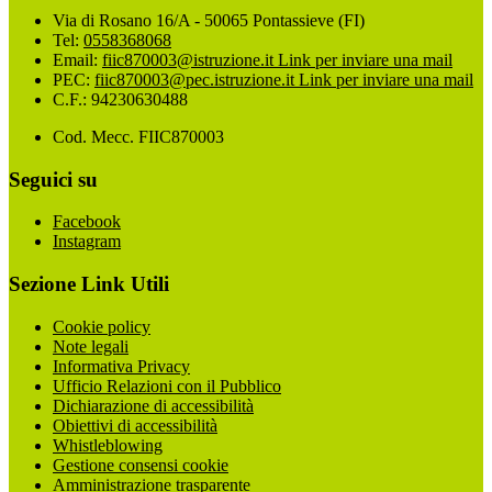
Via di Rosano 16/A - 50065 Pontassieve (FI)
Tel:
0558368068
Email:
fiic870003@istruzione.it
Link per inviare una mail
PEC:
fiic870003@pec.istruzione.it
Link per inviare una mail
C.F.: 94230630488
Cod. Mecc. FIIC870003
Seguici su
Facebook
Instagram
Sezione Link Utili
Cookie policy
Note legali
Informativa Privacy
Ufficio Relazioni con il Pubblico
Dichiarazione di accessibilità
Obiettivi di accessibilità
Whistleblowing
Gestione consensi cookie
Amministrazione trasparente