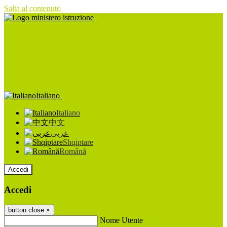
Salta al contenuto
Italiano
Italiano
中文
عربى
Shqiptare
Română
Accedi
Accedi
button close
×
Nome Utente