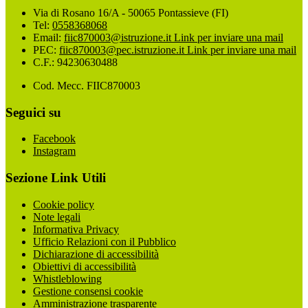
Via di Rosano 16/A - 50065 Pontassieve (FI)
Tel:
0558368068
Email:
fiic870003@istruzione.it
Link per inviare una mail
PEC:
fiic870003@pec.istruzione.it
Link per inviare una mail
C.F.: 94230630488
Cod. Mecc. FIIC870003
Seguici su
Facebook
Instagram
Sezione Link Utili
Cookie policy
Note legali
Informativa Privacy
Ufficio Relazioni con il Pubblico
Dichiarazione di accessibilità
Obiettivi di accessibilità
Whistleblowing
Gestione consensi cookie
Amministrazione trasparente