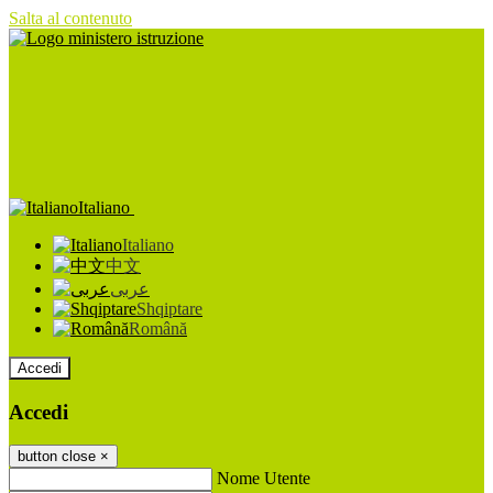
Salta al contenuto
Italiano
Italiano
中文
عربى
Shqiptare
Română
Accedi
Accedi
button close
×
Nome Utente