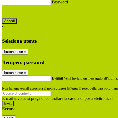
Password
Password dimenticata?
-
Entra con SPID
Entra con CIE
Seleziona utente
button close
×
Recupero password
button close
×
E-mail
Verrà inviato un messaggio all'indirizz
Non hai una e-mail associata al nome utente? Effettua il reset della password tram
E-mail inviata, si prega di controllare la casella di posta elettronica!
Errore