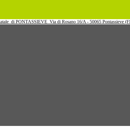
tatale
di PONTASSIEVE
Via di Rosano 16/A - 50065 Pontassieve (F