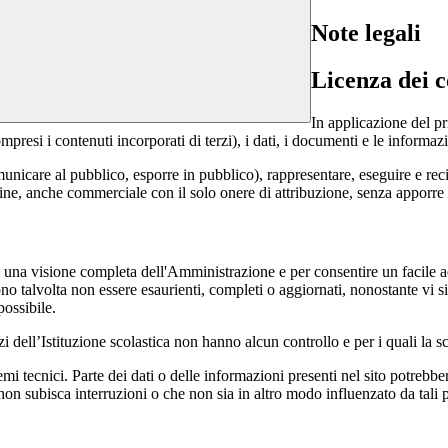
Note legali
Licenza dei c
In applicazione del pr
si i contenuti incorporati di terzi), i dati, i documenti e le informazi
comunicare al pubblico, esporre in pubblico), rappresentare, eseguire e r
 fine, anche commerciale con il solo onere di attribuzione, senza apporre 
enti una visione completa dell'Amministrazione e per consentire un facile ac
ono talvolta non essere esaurienti, completi o aggiornati, nonostante vi
possibile.
izi dell’Istituzione scolastica non hanno alcun controllo e per i quali la
 tecnici. Parte dei dati o delle informazioni presenti nel sito potrebbero 
 non subisca interruzioni o che non sia in altro modo influenzato da tali 