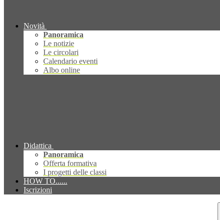
Novità
Panoramica
Le notizie
Le circolari
Calendario eventi
Albo online
Didattica
Panoramica
Offerta formativa
I progetti delle classi
HOW TO......
Iscrizioni