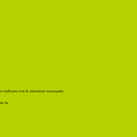
o indicato con le istruzioni necessarie.
ite la
Login Spaggiari