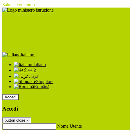
Salta al contenuto
Italiano
Italiano
中文
عربى
Shqiptare
Română
Accedi
Accedi
button close
×
Nome Utente