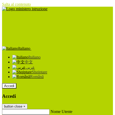
Salta al contenuto
Italiano
Italiano
中文
عربى
Shqiptare
Română
Accedi
Accedi
button close
×
Nome Utente