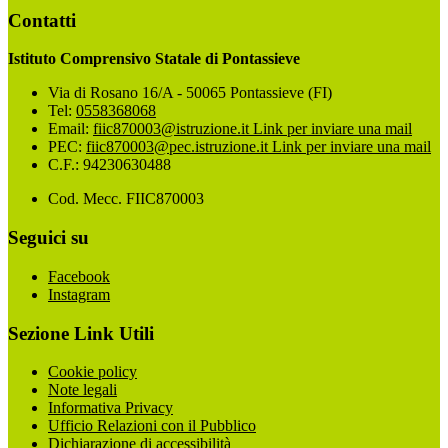
Contatti
Istituto Comprensivo Statale di Pontassieve
Via di Rosano 16/A - 50065 Pontassieve (FI)
Tel:
0558368068
Email:
fiic870003@istruzione.it
Link per inviare una mail
PEC:
fiic870003@pec.istruzione.it
Link per inviare una mail
C.F.: 94230630488
Cod. Mecc. FIIC870003
Seguici su
Facebook
Instagram
Sezione Link Utili
Cookie policy
Note legali
Informativa Privacy
Ufficio Relazioni con il Pubblico
Dichiarazione di accessibilità