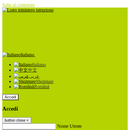
Salta al contenuto
Italiano
Italiano
中文
عربى
Shqiptare
Română
Accedi
Accedi
button close
×
Nome Utente