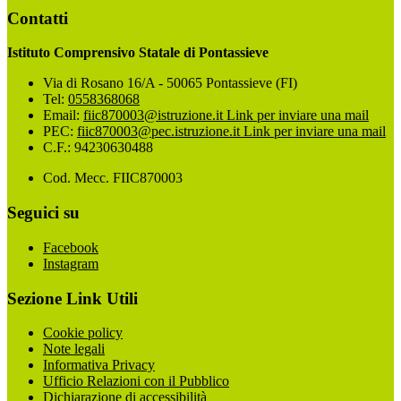
Contatti
Istituto Comprensivo Statale di Pontassieve
Via di Rosano 16/A - 50065 Pontassieve (FI)
Tel:
0558368068
Email:
fiic870003@istruzione.it
Link per inviare una mail
PEC:
fiic870003@pec.istruzione.it
Link per inviare una mail
C.F.: 94230630488
Cod. Mecc. FIIC870003
Seguici su
Facebook
Instagram
Sezione Link Utili
Cookie policy
Note legali
Informativa Privacy
Ufficio Relazioni con il Pubblico
Dichiarazione di accessibilità