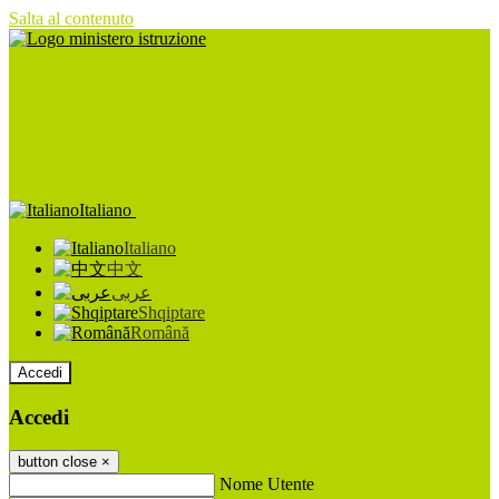
Salta al contenuto
Italiano
Italiano
中文
عربى
Shqiptare
Română
Accedi
Accedi
button close
×
Nome Utente