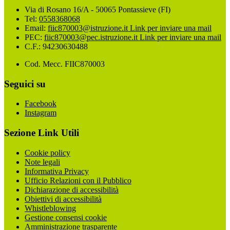
Via di Rosano 16/A - 50065 Pontassieve (FI)
Tel:
0558368068
Email:
fiic870003@istruzione.it
Link per inviare una mail
PEC:
fiic870003@pec.istruzione.it
Link per inviare una mail
C.F.: 94230630488
Cod. Mecc. FIIC870003
Seguici su
Facebook
Instagram
Sezione Link Utili
Cookie policy
Note legali
Informativa Privacy
Ufficio Relazioni con il Pubblico
Dichiarazione di accessibilità
Obiettivi di accessibilità
Whistleblowing
Gestione consensi cookie
Amministrazione trasparente