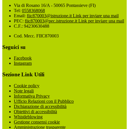
Via di Rosano 16/A - 50065 Pontassieve (FI)
Tel:
0558368068
Email:
fiic870003@istruzione.it
Link per inviare una mail
PEC:
fiic870003@pec.istruzione.it
Link per inviare una mail
C.F.: 94230630488
Cod. Mecc. FIIC870003
Seguici su
Facebook
Instagram
Sezione Link Utili
Cookie policy
Note legali
Informativa Privacy
Ufficio Relazioni con il Pubblico
Dichiarazione di accessibilità
Obiettivi di accessibilità
Whistleblowing
Gestione consensi cookie
Amministrazione trasparente