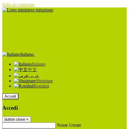
Salta al contenuto
Italiano
Italiano
中文
عربى
Shqiptare
Română
Accedi
Accedi
button close
×
Nome Utente