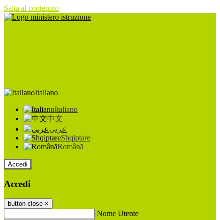
Salta al contenuto
Italiano
Italiano
中文
عربى
Shqiptare
Română
Accedi
Accedi
button close
×
Nome Utente