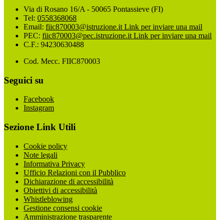
Via di Rosano 16/A - 50065 Pontassieve (FI)
Tel:
0558368068
Email:
fiic870003@istruzione.it
Link per inviare una mail
PEC:
fiic870003@pec.istruzione.it
Link per inviare una mail
C.F.: 94230630488
Cod. Mecc. FIIC870003
Seguici su
Facebook
Instagram
Sezione Link Utili
Cookie policy
Note legali
Informativa Privacy
Ufficio Relazioni con il Pubblico
Dichiarazione di accessibilità
Obiettivi di accessibilità
Whistleblowing
Gestione consensi cookie
Amministrazione trasparente