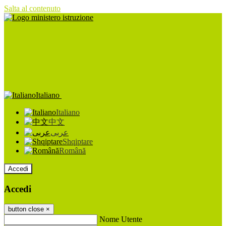
Salta al contenuto
Italiano
Italiano
中文
عربى
Shqiptare
Română
Accedi
Accedi
button close
×
Nome Utente