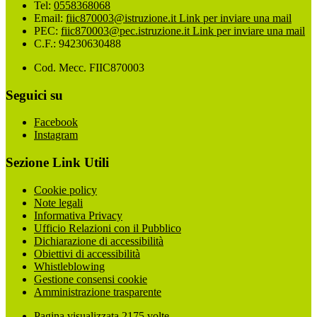
Tel:
0558368068
Email:
fiic870003@istruzione.it
Link per inviare una mail
PEC:
fiic870003@pec.istruzione.it
Link per inviare una mail
C.F.: 94230630488
Cod. Mecc. FIIC870003
Seguici su
Facebook
Instagram
Sezione Link Utili
Cookie policy
Note legali
Informativa Privacy
Ufficio Relazioni con il Pubblico
Dichiarazione di accessibilità
Obiettivi di accessibilità
Whistleblowing
Gestione consensi cookie
Amministrazione trasparente
Pagina visualizzata
2175
volte