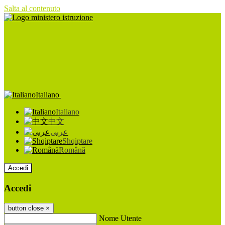
Salta al contenuto
Italiano
Italiano
中文
عربى
Shqiptare
Română
Accedi
Accedi
button close
×
Nome Utente