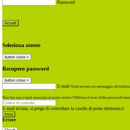
Password
Password dimenticata?
-
Entra con SPID
Entra con CIE
Seleziona utente
button close
×
Recupero password
button close
×
E-mail
Verrà inviato un messaggio all'indirizz
Non hai una e-mail associata al nome utente? Effettua il reset della password tram
E-mail inviata, si prega di controllare la casella di posta elettronica!
Errore