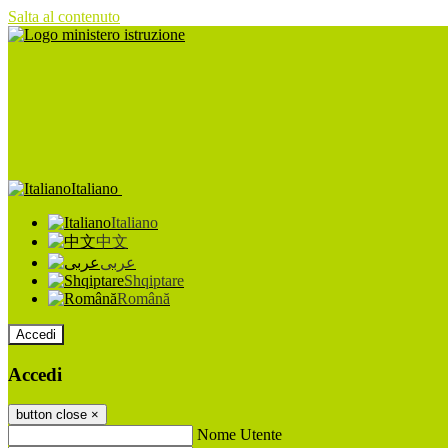
Salta al contenuto
Italiano
Italiano
中文
عربى
Shqiptare
Română
Accedi
Accedi
button close
×
Nome Utente