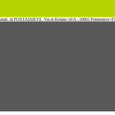
tatale
di PONTASSIEVE
Via di Rosano 16/A - 50065 Pontassieve (F