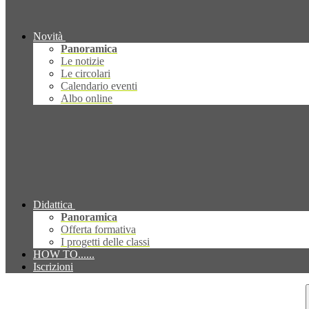
Novità
Panoramica
Le notizie
Le circolari
Calendario eventi
Albo online
Didattica
Panoramica
Offerta formativa
I progetti delle classi
HOW TO......
Iscrizioni