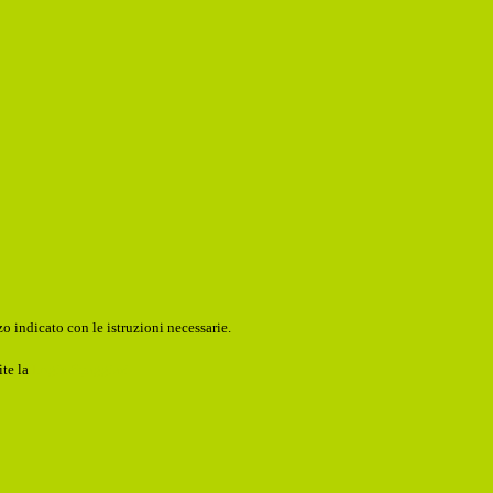
o indicato con le istruzioni necessarie.
ite la
Login Spaggiari