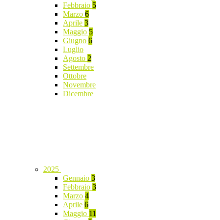
Febbraio
5
Marzo
6
Aprile
3
Maggio
5
Giugno
6
Luglio
Agosto
2
Settembre
Ottobre
Novembre
Dicembre
2025
Gennaio
3
Febbraio
3
Marzo
4
Aprile
6
Maggio
11