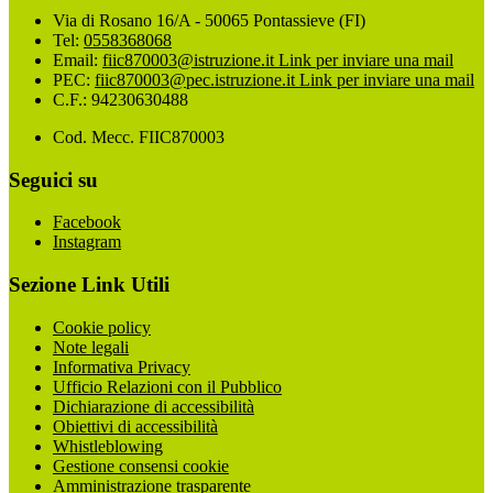
Via di Rosano 16/A - 50065 Pontassieve (FI)
Tel:
0558368068
Email:
fiic870003@istruzione.it
Link per inviare una mail
PEC:
fiic870003@pec.istruzione.it
Link per inviare una mail
C.F.: 94230630488
Cod. Mecc. FIIC870003
Seguici su
Facebook
Instagram
Sezione Link Utili
Cookie policy
Note legali
Informativa Privacy
Ufficio Relazioni con il Pubblico
Dichiarazione di accessibilità
Obiettivi di accessibilità
Whistleblowing
Gestione consensi cookie
Amministrazione trasparente