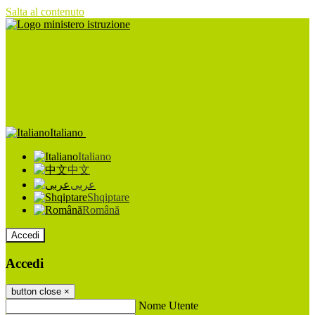
Salta al contenuto
Italiano
Italiano
中文
عربى
Shqiptare
Română
Accedi
Accedi
button close
×
Nome Utente