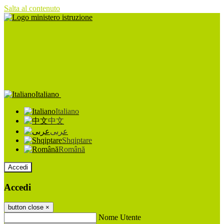
Salta al contenuto
Italiano
Italiano
中文
عربى
Shqiptare
Română
Accedi
Accedi
button close
×
Nome Utente