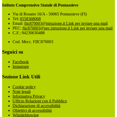
Istituto Comprensivo Statale di Pontassieve
Via di Rosano 16/A - 50065 Pontassieve (FI)
Tel:
0558368068
Email:
fiic870003@istruzione.it
Link per inviare una mail
PEC:
fiic870003@pec.istruzione.it
Link per inviare una mail
C.F.: 94230630488
Cod. Mecc. FIIC870003
Seguici su
Facebook
Instagram
Sezione Link Utili
Cookie policy
Note legali
Informativa Privacy
Ufficio Relazioni con il Pubblico
Dichiarazione di accessibilità
Obiettivi di accessibilità
Whistleblowing