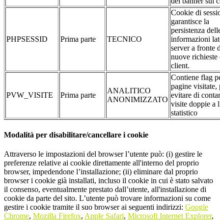
del banner sui 
Cookie di sessi
garantisce la
persistenza dell
PHPSESSID
Prima parte
TECNICO
informazioni la
server a fronte 
nuove richieste 
client.
Contiene flag pe
pagine visitate,
ANALITICO
PVW_VISITE
Prima parte
evitare di conta
ANONIMIZZATO
visite doppie a l
statistico
Modalità per disabilitare/cancellare i cookie
Attraverso le impostazioni del browser l’utente può: (i) gestire le
preferenze relative ai cookie direttamente all'interno del proprio
browser, impedendone l’installazione; (ii) eliminare dal proprio
browser i cookie già installati, incluso il cookie in cui è stato salvato
il consenso, eventualmente prestato dall’utente, all'installazione di
cookie da parte del sito. L’utente può trovare informazioni su come
gestire i cookie tramite il suo browser ai seguenti indirizzi:
Google
Chrome
,
Mozilla Firefox
,
Apple Safari
,
Microsoft Internet Explorer
,