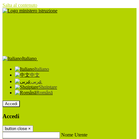
Salta al contenuto
Italiano
Italiano
中文
عربى
Shqiptare
Română
Accedi
Accedi
button close
×
Nome Utente