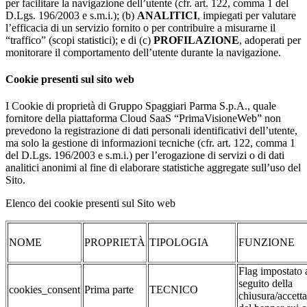
per facilitare la navigazione dell’utente (cfr. art. 122, comma 1 del
D.Lgs. 196/2003 e s.m.i.); (b)
ANALITICI
, impiegati per valutare
l’efficacia di un servizio fornito o per contribuire a misurarne il
“traffico” (scopi statistici); e di (c)
PROFILAZIONE
, adoperati per
monitorare il comportamento dell’utente durante la navigazione.
Cookie presenti sul sito web
I Cookie di proprietà di Gruppo Spaggiari Parma S.p.A., quale
fornitore della piattaforma Cloud SaaS “PrimaVisioneWeb” non
prevedono la registrazione di dati personali identificativi dell’utente,
ma solo la gestione di informazioni tecniche (cfr. art. 122, comma 1
del D.Lgs. 196/2003 e s.m.i.) per l’erogazione di servizi o di dati
analitici anonimi al fine di elaborare statistiche aggregate sull’uso del
Sito.
Elenco dei cookie presenti sul Sito web
NOME
PROPRIETÀ
TIPOLOGIA
FUNZIONE
Flag impostato 
seguito della
cookies_consent
Prima parte
TECNICO
chiusura/accett