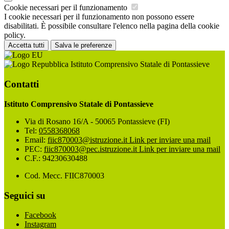
Cookie necessari per il funzionamento
I cookie necessari per il funzionamento non possono essere
disabilitati. È possibile consultare l'elenco nella pagina della cookie
policy.
Accetta tutti
Salva le preferenze
Istituto Comprensivo Statale di Pontassieve
Contatti
Istituto Comprensivo Statale di Pontassieve
Via di Rosano 16/A - 50065 Pontassieve (FI)
Tel:
0558368068
Email:
fiic870003@istruzione.it
Link per inviare una mail
PEC:
fiic870003@pec.istruzione.it
Link per inviare una mail
C.F.: 94230630488
Cod. Mecc. FIIC870003
Seguici su
Facebook
Instagram