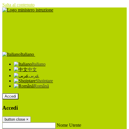
Salta al contenuto
Italiano
Italiano
中文
عربى
Shqiptare
Română
Accedi
Accedi
button close
×
Nome Utente