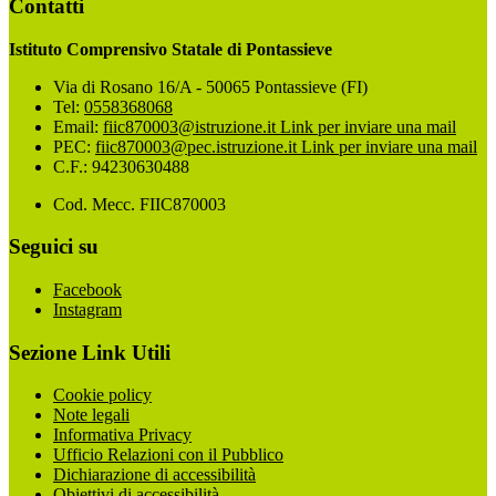
Contatti
Istituto Comprensivo Statale di Pontassieve
Via di Rosano 16/A - 50065 Pontassieve (FI)
Tel:
0558368068
Email:
fiic870003@istruzione.it
Link per inviare una mail
PEC:
fiic870003@pec.istruzione.it
Link per inviare una mail
C.F.: 94230630488
Cod. Mecc. FIIC870003
Seguici su
Facebook
Instagram
Sezione Link Utili
Cookie policy
Note legali
Informativa Privacy
Ufficio Relazioni con il Pubblico
Dichiarazione di accessibilità
Obiettivi di accessibilità