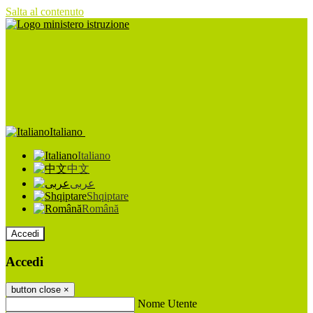
Salta al contenuto
Italiano
Italiano
中文
عربى
Shqiptare
Română
Accedi
Accedi
button close
×
Nome Utente