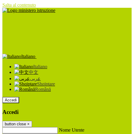
Salta al contenuto
Italiano
Italiano
中文
عربى
Shqiptare
Română
Accedi
Accedi
button close
×
Nome Utente