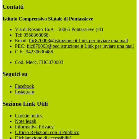
Contatti
Istituto Comprensivo Statale di Pontassieve
Via di Rosano 16/A - 50065 Pontassieve (FI)
Tel:
0558368068
Email:
fiic870003@istruzione.it
Link per inviare una mail
PEC:
fiic870003@pec.istruzione.it
Link per inviare una mail
C.F.: 94230630488
Cod. Mecc. FIIC870003
Seguici su
Facebook
Instagram
Sezione Link Utili
Cookie policy
Note legali
Informativa Privacy
Ufficio Relazioni con il Pubblico
Dichiarazione di accessibilità