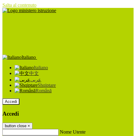
Salta al contenuto
Italiano
Italiano
中文
عربى
Shqiptare
Română
Accedi
Accedi
button close
×
Nome Utente