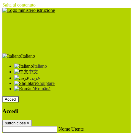
Salta al contenuto
Italiano
Italiano
中文
عربى
Shqiptare
Română
Accedi
Accedi
button close
×
Nome Utente