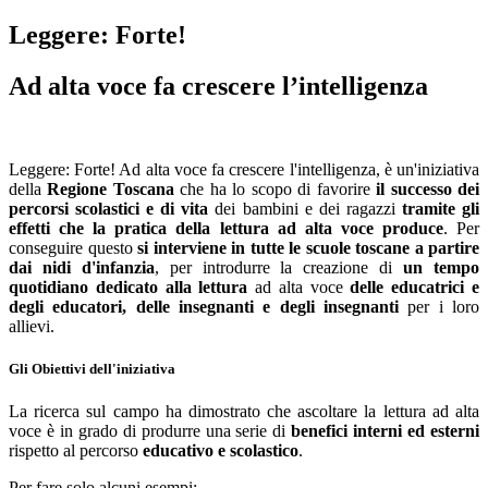
Leggere: Forte!
Ad alta voce fa crescere l’intelligenza
Leggere: Forte! Ad alta voce fa crescere l'intelligenza, è un'iniziativa
della
Regione
Toscana
che ha lo scopo di favorire
il successo dei
percorsi scolastici e di vita
dei bambini e dei ragazzi
tramite gli
effetti che la pratica della lettura ad alta voce
produce
. Per
conseguire questo
si interviene in tutte le scuole toscane a partire
dai nidi
d'infanzia
, per introdurre la creazione di
un tempo
quotidiano dedicato alla lettura
ad alta voce
delle educatrici e
degli educatori, delle insegnanti e degli insegnanti
per i loro
allievi.
Gli Obiettivi dell'iniziativa
La ricerca sul campo ha dimostrato che ascoltare la lettura ad alta
voce è in grado di produrre una serie di
benefici interni ed esterni
rispetto al percorso
educativo e
scolastico
.
Per fare solo alcuni esempi: