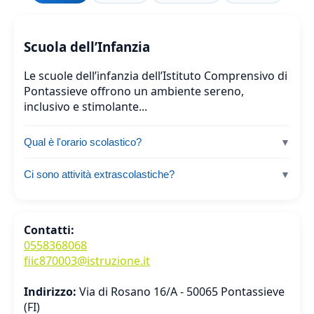
Scuola dell’Infanzia
Le scuole dell’infanzia dell’Istituto Comprensivo di
Pontassieve offrono un ambiente sereno,
inclusivo e stimolante...
Qual è l'orario scolastico?
L’orario è dalle 8:30 alle 16:30, con possibilità di pre-
Ci sono attività extrascolastiche?
scuola su richiesta.
Sì, vengono organizzate attività di psicomotricità,
musica, teatro e lettura animata e molto altro.
Contatti:
0558368068
fiic870003@istruzione.it
Indirizzo:
Via di Rosano 16/A - 50065 Pontassieve
(FI)