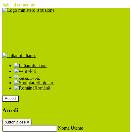
Salta al contenuto
Italiano
Italiano
中文
عربى
Shqiptare
Română
Accedi
Accedi
button close
×
Nome Utente