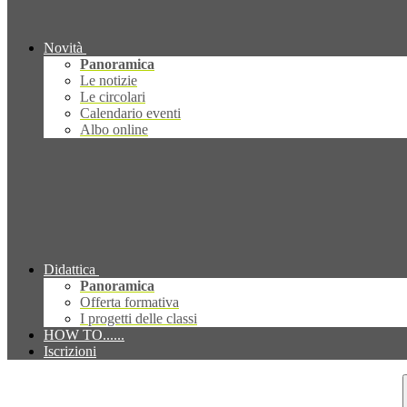
Novità
Panoramica
Le notizie
Le circolari
Calendario eventi
Albo online
Didattica
Panoramica
Offerta formativa
I progetti delle classi
HOW TO......
Iscrizioni