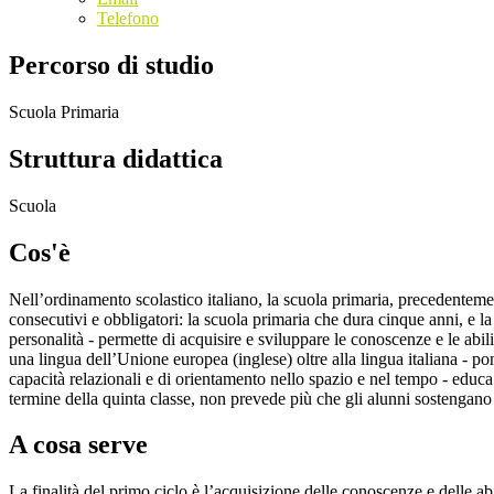
Telefono
Percorso di studio
Scuola Primaria
Struttura didattica
Scuola
Cos'è
Nell’ordinamento scolastico italiano, la scuola primaria, precedenteme
consecutivi e obbligatori: la scuola primaria che dura cinque anni, e la
personalità - permette di acquisire e sviluppare le conoscenze e le abil
una lingua dell’Unione europea (inglese) oltre alla lingua italiana - po
capacità relazionali e di orientamento nello spazio e nel tempo - educa
termine della quinta classe, non prevede più che gli alunni sostengan
A cosa serve
La finalità del primo ciclo è l’acquisizione delle conoscenze e delle a