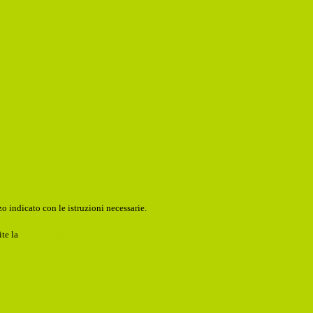
o indicato con le istruzioni necessarie.
ite la
Login Spaggiari