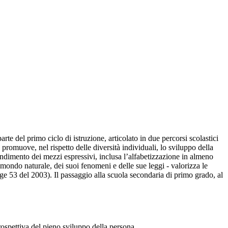
e del primo ciclo di istruzione, articolato in due percorsi scolastici
promuove, nel rispetto delle diversità individuali, lo sviluppo della
rendimento dei mezzi espressivi, inclusa l’alfabetizzazione in almeno
l mondo naturale, dei suoi fenomeni e delle sue leggi - valorizza le
gge 53 del 2003). Il passaggio alla scuola secondaria di primo grado, al
rospettiva del pieno sviluppo della persona.