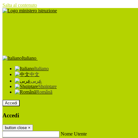
Salta al contenuto
Italiano
Italiano
中文
عربى
Shqiptare
Română
Accedi
Accedi
button close
×
Nome Utente