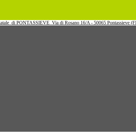
tatale
di PONTASSIEVE
Via di Rosano 16/A - 50065 Pontassieve (F