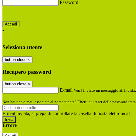
Password
Password dimenticata?
-
Entra con SPID
Entra con CIE
Seleziona utente
button close
×
Recupero password
button close
×
E-mail
Verrà inviato un messaggio all'indirizz
Non hai una e-mail associata al nome utente? Effettua il reset della password tram
E-mail inviata, si prega di controllare la casella di posta elettronica!
Errore