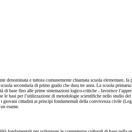
nte denominata e tuttora comunemente chiamata scuola elementare, fa part
 scuola secondaria di primo grado che dura tre anni. La scuola primaria: 
ità di base fino alle prime sistemazioni logico-critiche - favorisce l’app
ne le basi per l’utilizzazione di metodologie scientifiche nello studio de
 i giovani cittadini ai principi fondamentali della convivenza civile (Le
o un esame.
bilità fondamentali per sviluppare le competenze culturali di base nella p