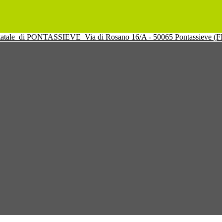
tatale
di PONTASSIEVE
Via di Rosano 16/A - 50065 Pontassieve (F