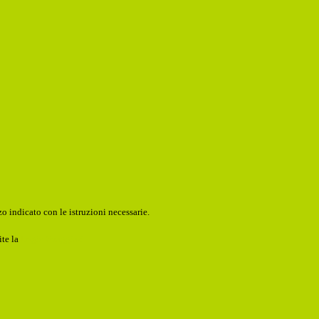
o indicato con le istruzioni necessarie.
ite la
Login Spaggiari