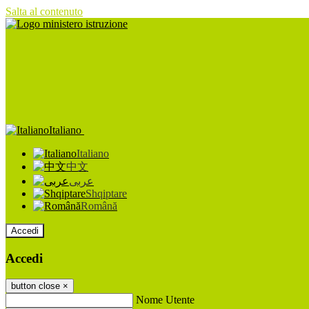
Salta al contenuto
Italiano
Italiano
中文
عربى
Shqiptare
Română
Accedi
Accedi
button close
×
Nome Utente