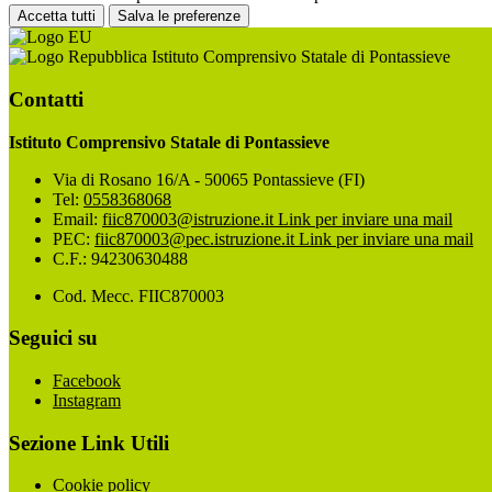
Accetta tutti
Salva le preferenze
Istituto Comprensivo Statale di Pontassieve
Contatti
Istituto Comprensivo Statale di Pontassieve
Via di Rosano 16/A - 50065 Pontassieve (FI)
Tel:
0558368068
Email:
fiic870003@istruzione.it
Link per inviare una mail
PEC:
fiic870003@pec.istruzione.it
Link per inviare una mail
C.F.: 94230630488
Cod. Mecc. FIIC870003
Seguici su
Facebook
Instagram
Sezione Link Utili
Cookie policy