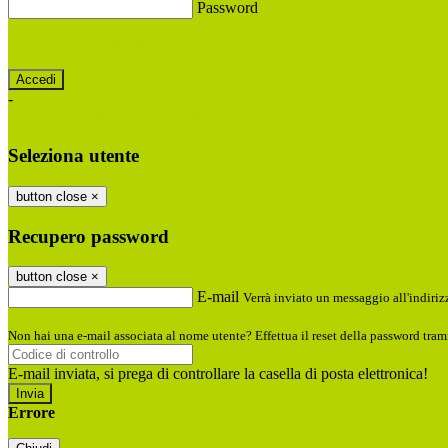
Password
Password dimenticata?
-
Entra con SPID
Entra con CIE
Seleziona utente
button close
×
Recupero password
button close
×
E-mail
Verrà inviato un messaggio all'indirizz
Non hai una e-mail associata al nome utente? Effettua il reset della password tram
E-mail inviata, si prega di controllare la casella di posta elettronica!
Errore