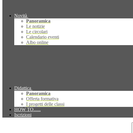
Novità
Panoramica
Le notizie
Le circolari
Calendario eventi
Albo online
Didattica
Panoramica
Offerta formativa
I progetti delle classi
HOW TO......
Iscrizioni