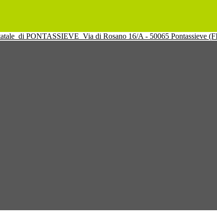
tatale
di PONTASSIEVE
Via di Rosano 16/A - 50065 Pontassieve (F