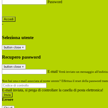
Password
Password dimenticata?
-
Entra con SPID
Entra con CIE
Seleziona utente
button close
×
Recupero password
button close
×
E-mail
Verrà inviato un messaggio all'indirizz
Non hai una e-mail associata al nome utente? Effettua il reset della password tram
E-mail inviata, si prega di controllare la casella di posta elettronica!
Errore