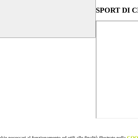
SPORT DI C
kie necessari al funzionamento ed utili alle finalità illustrate nella
COO