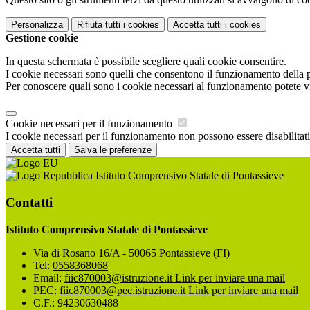
Personalizza
Rifiuta tutti
i cookies
Accetta tutti
i cookies
Gestione cookie
In questa schermata è possibile scegliere quali cookie consentire.
I cookie necessari sono quelli che consentono il funzionamento della pi
Per conoscere quali sono i cookie necessari al funzionamento potete v
Cookie necessari per il funzionamento
I cookie necessari per il funzionamento non possono essere disabilitati.
Accetta tutti
Salva le preferenze
Istituto Comprensivo Statale di Pontassieve
Contatti
Istituto Comprensivo Statale di Pontassieve
Via di Rosano 16/A - 50065 Pontassieve (FI)
Tel:
0558368068
Email:
fiic870003@istruzione.it
Link per inviare una mail
PEC:
fiic870003@pec.istruzione.it
Link per inviare una mail
C.F.: 94230630488