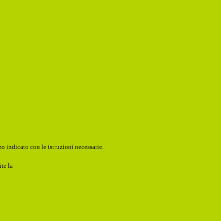
o indicato con le istruzioni necessarie.
ite la
Login Spaggiari