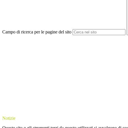
Campo di ricerca per le pagine del sito
Notizie
Questo sito o gli strumenti terzi da questo utilizzati si avvalgono di coo