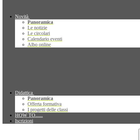
Novità
Panoramica
Le notizie
Le circolari
Calendario eventi
Albo online
Didattica
Panoramica
Offerta formativa
I progetti delle classi
HOW TO......
Iscrizioni