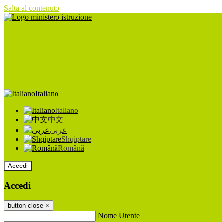
Salta al contenuto
Italiano
Italiano
中文
عربى
Shqiptare
Română
Accedi
Accedi
button close
×
Nome Utente