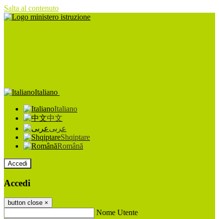
Salta al contenuto
Italiano
Italiano
中文
عربى
Shqiptare
Română
Accedi
Accedi
button close
×
Nome Utente