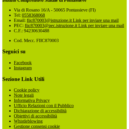
Istituto Comprensivo Statale di Pontassieve
Via di Rosano 16/A - 50065 Pontassieve (FI)
Tel:
0558368068
Email:
fiic870003@istruzione.it
Link per inviare una mail
PEC:
fiic870003@pec.istruzione.it
Link per inviare una mail
C.F.: 94230630488
Cod. Mecc. FIIC870003
Seguici su
Facebook
Instagram
Sezione Link Utili
Cookie policy
Note legali
Informativa Privacy
Ufficio Relazioni con il Pubblico
Dichiarazione di accessibilità
Obiettivi di accessibilità
Whistleblowing
Gestione consensi cookie