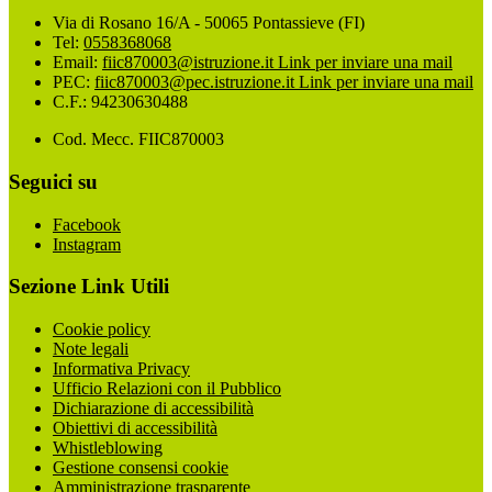
Via di Rosano 16/A - 50065 Pontassieve (FI)
Tel:
0558368068
Email:
fiic870003@istruzione.it
Link per inviare una mail
PEC:
fiic870003@pec.istruzione.it
Link per inviare una mail
C.F.: 94230630488
Cod. Mecc. FIIC870003
Seguici su
Facebook
Instagram
Sezione Link Utili
Cookie policy
Note legali
Informativa Privacy
Ufficio Relazioni con il Pubblico
Dichiarazione di accessibilità
Obiettivi di accessibilità
Whistleblowing
Gestione consensi cookie
Amministrazione trasparente