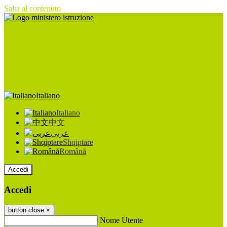
Salta al contenuto
Italiano
Italiano
中文
عربى
Shqiptare
Română
Accedi
Accedi
button close
×
Nome Utente