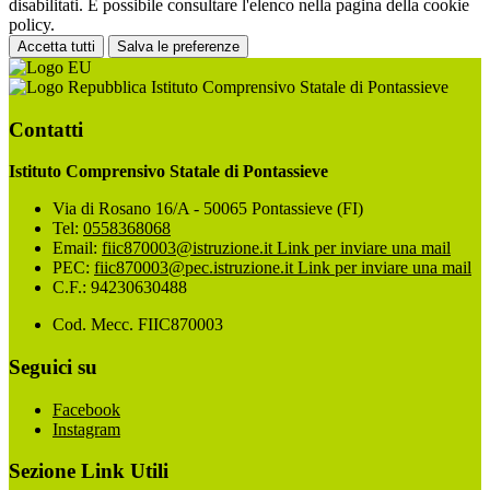
disabilitati. È possibile consultare l'elenco nella pagina della cookie
policy.
Accetta tutti
Salva le preferenze
Istituto Comprensivo Statale di Pontassieve
Contatti
Istituto Comprensivo Statale di Pontassieve
Via di Rosano 16/A - 50065 Pontassieve (FI)
Tel:
0558368068
Email:
fiic870003@istruzione.it
Link per inviare una mail
PEC:
fiic870003@pec.istruzione.it
Link per inviare una mail
C.F.: 94230630488
Cod. Mecc. FIIC870003
Seguici su
Facebook
Instagram
Sezione Link Utili