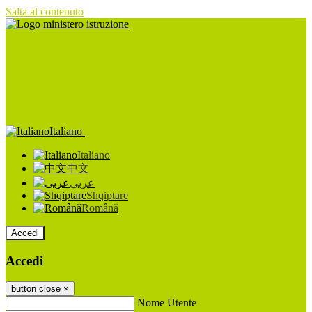
Salta al contenuto
Italiano
Italiano
中文
عربى
Shqiptare
Română
Accedi
Accedi
button close
×
Nome Utente