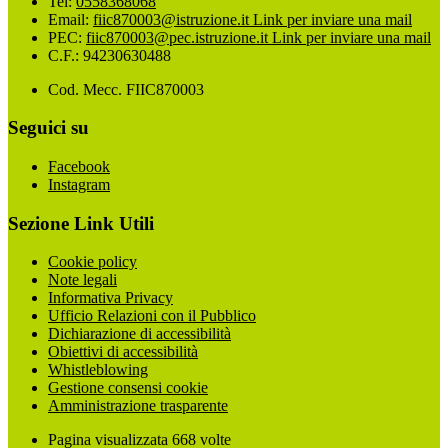
Tel:
0558368068
Email:
fiic870003@istruzione.it
Link per inviare una mail
PEC:
fiic870003@pec.istruzione.it
Link per inviare una mail
C.F.: 94230630488
Cod. Mecc. FIIC870003
Seguici su
Facebook
Instagram
Sezione Link Utili
Cookie policy
Note legali
Informativa Privacy
Ufficio Relazioni con il Pubblico
Dichiarazione di accessibilità
Obiettivi di accessibilità
Whistleblowing
Gestione consensi cookie
Amministrazione trasparente
Pagina visualizzata
668
volte