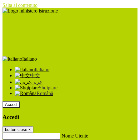
Salta al contenuto
Italiano
Italiano
中文
عربى
Shqiptare
Română
Accedi
Accedi
button close
×
Nome Utente