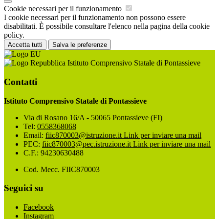
Cookie necessari per il funzionamento
I cookie necessari per il funzionamento non possono essere
disabilitati. È possibile consultare l'elenco nella pagina della cookie
policy.
Accetta tutti
Salva le preferenze
Istituto Comprensivo Statale di Pontassieve
Contatti
Istituto Comprensivo Statale di Pontassieve
Via di Rosano 16/A - 50065 Pontassieve (FI)
Tel:
0558368068
Email:
fiic870003@istruzione.it
Link per inviare una mail
PEC:
fiic870003@pec.istruzione.it
Link per inviare una mail
C.F.: 94230630488
Cod. Mecc. FIIC870003
Seguici su
Facebook
Instagram