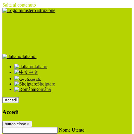
Salta al contenuto
Italiano
Italiano
中文
عربى
Shqiptare
Română
Accedi
Accedi
button close
×
Nome Utente