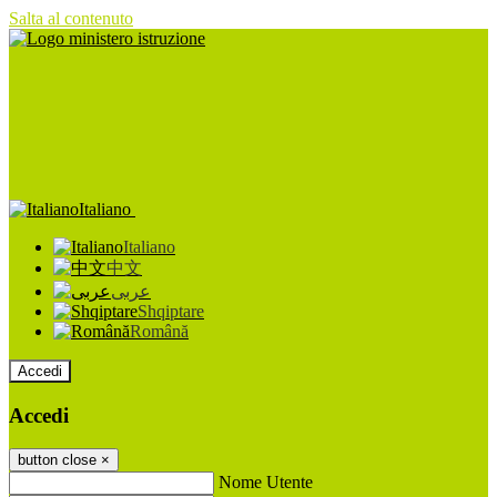
Salta al contenuto
Italiano
Italiano
中文
عربى
Shqiptare
Română
Accedi
Accedi
button close
×
Nome Utente