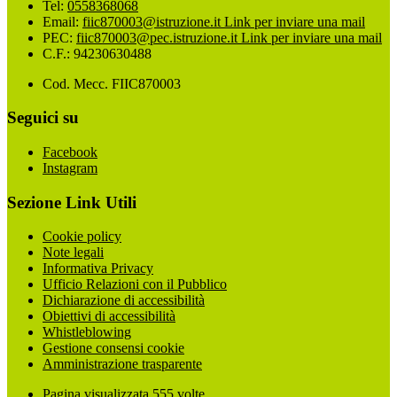
Tel:
0558368068
Email:
fiic870003@istruzione.it
Link per inviare una mail
PEC:
fiic870003@pec.istruzione.it
Link per inviare una mail
C.F.: 94230630488
Cod. Mecc. FIIC870003
Seguici su
Facebook
Instagram
Sezione Link Utili
Cookie policy
Note legali
Informativa Privacy
Ufficio Relazioni con il Pubblico
Dichiarazione di accessibilità
Obiettivi di accessibilità
Whistleblowing
Gestione consensi cookie
Amministrazione trasparente
Pagina visualizzata
555
volte