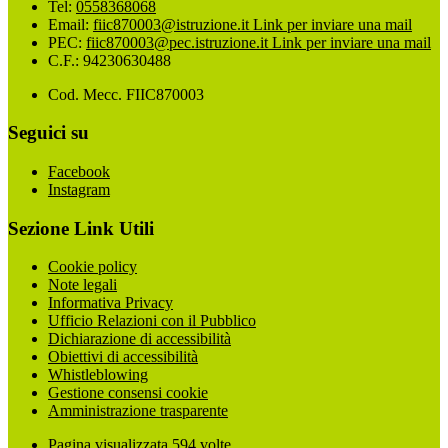
Tel:
0558368068
Email:
fiic870003@istruzione.it
Link per inviare una mail
PEC:
fiic870003@pec.istruzione.it
Link per inviare una mail
C.F.: 94230630488
Cod. Mecc. FIIC870003
Seguici su
Facebook
Instagram
Sezione Link Utili
Cookie policy
Note legali
Informativa Privacy
Ufficio Relazioni con il Pubblico
Dichiarazione di accessibilità
Obiettivi di accessibilità
Whistleblowing
Gestione consensi cookie
Amministrazione trasparente
Pagina visualizzata
594
volte