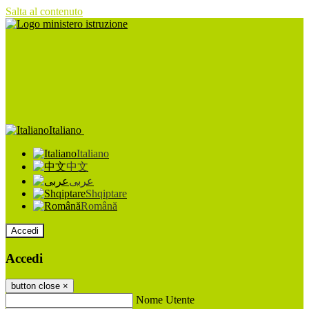
Salta al contenuto
Italiano
Italiano
中文
عربى
Shqiptare
Română
Accedi
Accedi
button close
×
Nome Utente