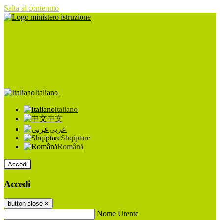
Salta al contenuto
Italiano
Italiano
中文
عربى
Shqiptare
Română
Accedi
Accedi
button close
×
Nome Utente