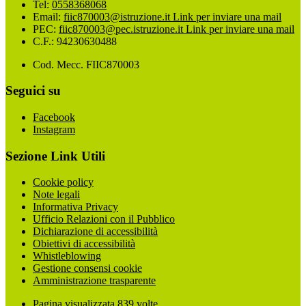
Tel:
0558368068
Email:
fiic870003@istruzione.it
Link per inviare una mail
PEC:
fiic870003@pec.istruzione.it
Link per inviare una mail
C.F.: 94230630488
Cod. Mecc. FIIC870003
Seguici su
Facebook
Instagram
Sezione Link Utili
Cookie policy
Note legali
Informativa Privacy
Ufficio Relazioni con il Pubblico
Dichiarazione di accessibilità
Obiettivi di accessibilità
Whistleblowing
Gestione consensi cookie
Amministrazione trasparente
Pagina visualizzata
839
volte