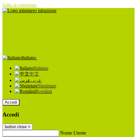
Salta al contenuto
Italiano
Italiano
中文
عربى
Shqiptare
Română
Accedi
Accedi
button close
×
Nome Utente