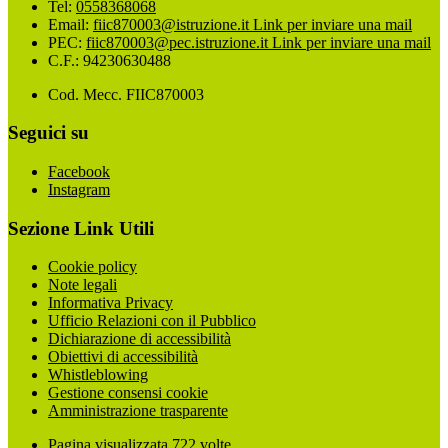
Tel:
0558368068
Email:
fiic870003@istruzione.it
Link per inviare una mail
PEC:
fiic870003@pec.istruzione.it
Link per inviare una mail
C.F.: 94230630488
Cod. Mecc. FIIC870003
Seguici su
Facebook
Instagram
Sezione Link Utili
Cookie policy
Note legali
Informativa Privacy
Ufficio Relazioni con il Pubblico
Dichiarazione di accessibilità
Obiettivi di accessibilità
Whistleblowing
Gestione consensi cookie
Amministrazione trasparente
Pagina visualizzata
722
volte