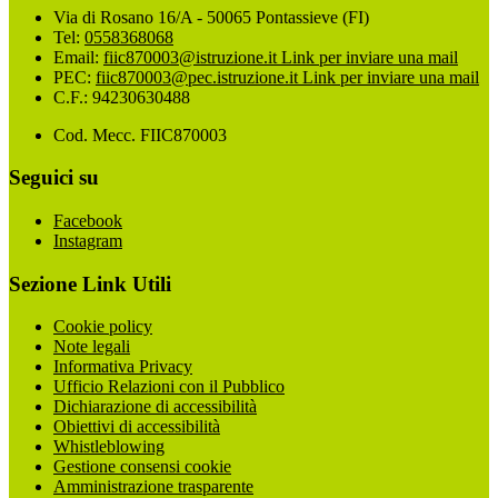
Via di Rosano 16/A - 50065 Pontassieve (FI)
Tel:
0558368068
Email:
fiic870003@istruzione.it
Link per inviare una mail
PEC:
fiic870003@pec.istruzione.it
Link per inviare una mail
C.F.: 94230630488
Cod. Mecc. FIIC870003
Seguici su
Facebook
Instagram
Sezione Link Utili
Cookie policy
Note legali
Informativa Privacy
Ufficio Relazioni con il Pubblico
Dichiarazione di accessibilità
Obiettivi di accessibilità
Whistleblowing
Gestione consensi cookie
Amministrazione trasparente