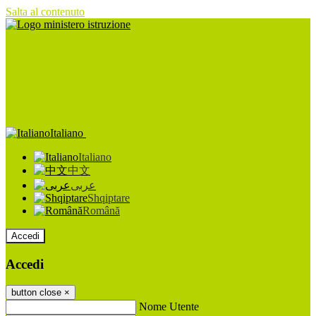
Salta al contenuto
Italiano
Italiano
中文
عربى
Shqiptare
Română
Accedi
Accedi
button close
×
Nome Utente