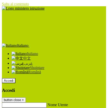
Salta al contenuto
Italiano
Italiano
中文
عربى
Shqiptare
Română
Accedi
Accedi
button close
×
Nome Utente