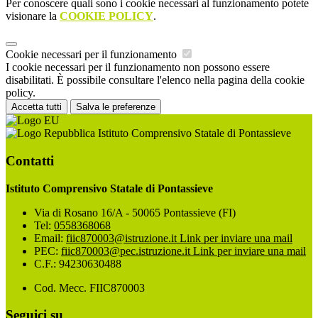
Per conoscere quali sono i cookie necessari al funzionamento potete
visionare la
COOKIE POLICY
.
Cookie necessari per il funzionamento
I cookie necessari per il funzionamento non possono essere
disabilitati. È possibile consultare l'elenco nella pagina della cookie
policy.
Accetta tutti
Salva le preferenze
Istituto Comprensivo Statale di Pontassieve
Contatti
Istituto Comprensivo Statale di Pontassieve
Via di Rosano 16/A - 50065 Pontassieve (FI)
Tel:
0558368068
Email:
fiic870003@istruzione.it
Link per inviare una mail
PEC:
fiic870003@pec.istruzione.it
Link per inviare una mail
C.F.: 94230630488
Cod. Mecc. FIIC870003
Seguici su