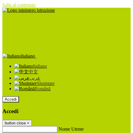
Salta al contenuto
Italiano
Italiano
中文
عربى
Shqiptare
Română
Accedi
Accedi
button close
×
Nome Utente