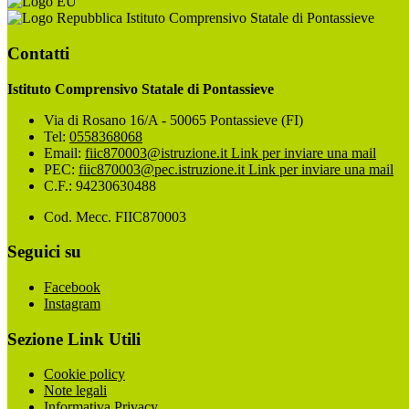
Istituto Comprensivo Statale di Pontassieve
Contatti
Istituto Comprensivo Statale di Pontassieve
Via di Rosano 16/A - 50065 Pontassieve (FI)
Tel:
0558368068
Email:
fiic870003@istruzione.it
Link per inviare una mail
PEC:
fiic870003@pec.istruzione.it
Link per inviare una mail
C.F.: 94230630488
Cod. Mecc. FIIC870003
Seguici su
Facebook
Instagram
Sezione Link Utili
Cookie policy
Note legali
Informativa Privacy