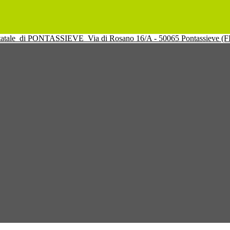
tatale
di PONTASSIEVE
Via di Rosano 16/A - 50065 Pontassieve (F