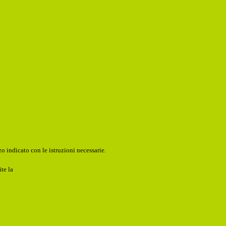
o indicato con le istruzioni necessarie.
ite la
Login Spaggiari