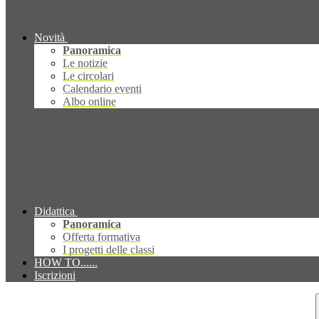
Novità
Panoramica
Le notizie
Le circolari
Calendario eventi
Albo online
Didattica
Panoramica
Offerta formativa
I progetti delle classi
HOW TO......
Iscrizioni