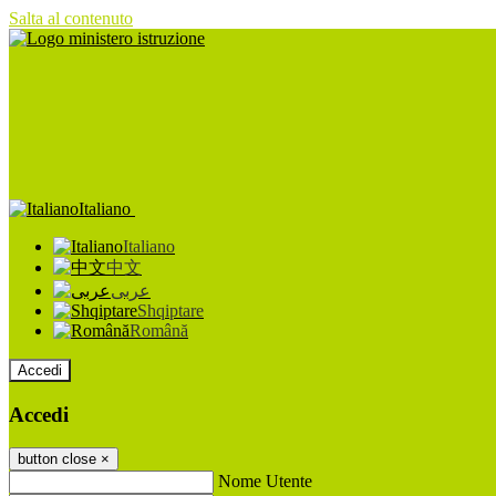
Salta al contenuto
Italiano
Italiano
中文
عربى
Shqiptare
Română
Accedi
Accedi
button close
×
Nome Utente