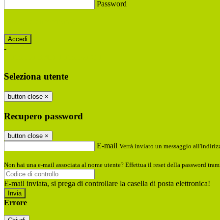
Password
Password dimenticata?
-
Entra con SPID
Entra con CIE
Seleziona utente
button close
×
Recupero password
button close
×
E-mail
Verrà inviato un messaggio all'indirizz
Non hai una e-mail associata al nome utente? Effettua il reset della password tram
E-mail inviata, si prega di controllare la casella di posta elettronica!
Errore