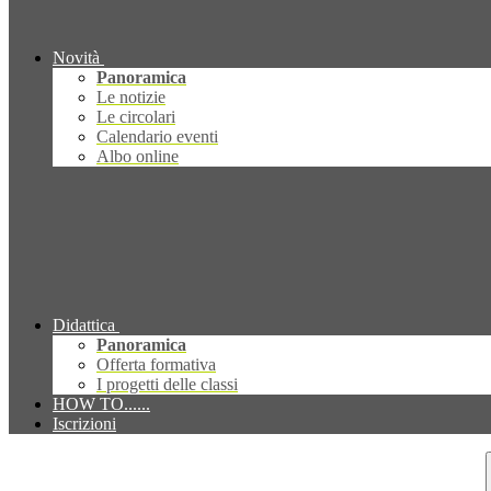
Novità
Panoramica
Le notizie
Le circolari
Calendario eventi
Albo online
Didattica
Panoramica
Offerta formativa
I progetti delle classi
HOW TO......
Iscrizioni