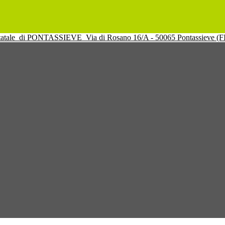
tatale
di PONTASSIEVE
Via di Rosano 16/A - 50065 Pontassieve (F