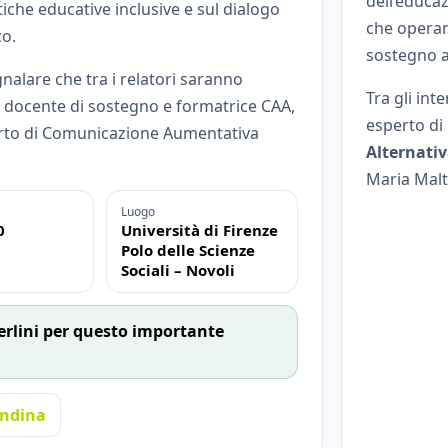
dell’educa
atiche educative inclusive e sul dialogo
che operan
co.
sostegno a
nalare che tra i relatori saranno
Tra gli int
, docente di sostegno e formatrice CAA,
esperto di
erto di Comunicazione Aumentativa
Alternati
Maria Malt
Luogo
0
Università di Firenze
Polo delle Scienze
Sociali – Novoli
erlini per questo importante
andina