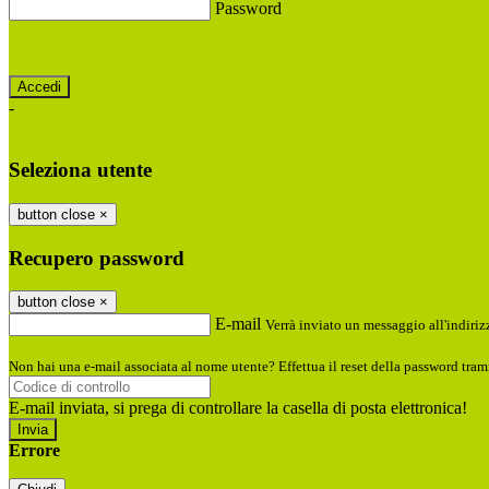
Password
Password dimenticata?
-
Entra con SPID
Entra con CIE
Seleziona utente
button close
×
Recupero password
button close
×
E-mail
Verrà inviato un messaggio all'indirizz
Non hai una e-mail associata al nome utente? Effettua il reset della password tram
E-mail inviata, si prega di controllare la casella di posta elettronica!
Errore