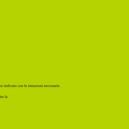
o indicato con le istruzioni necessarie.
ite la
Login Spaggiari