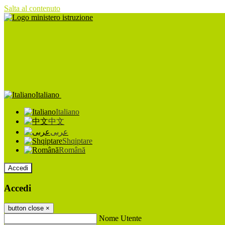
Salta al contenuto
Italiano
Italiano
中文
عربى
Shqiptare
Română
Accedi
Accedi
button close
×
Nome Utente