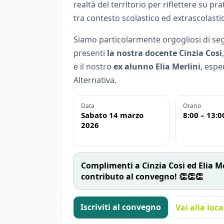
realtà del territorio per riflettere su pr
tra contesto scolastico ed extrascolasti
Siamo particolarmente orgogliosi di seg
presenti
la nostra docente Cinzia Cosi
e il nostro
ex alunno Elia Merlini
, esp
Alternativa.
Data
Orario
Sabato 14 marzo
8:00 – 13:0
2026
Complimenti a Cinzia Cosi ed Elia M
contributo al convegno! 👏👏👏
Iscriviti al convegno
Vai alla loc