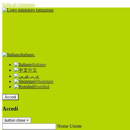
Salta al contenuto
Italiano
Italiano
中文
عربى
Shqiptare
Română
Accedi
Accedi
button close
×
Nome Utente