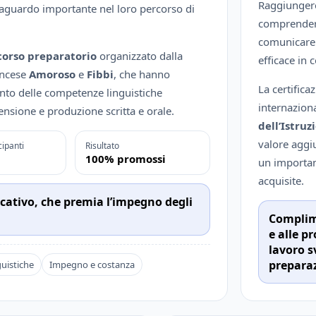
Raggiungere 
aguardo importante nel loro percorso di
comprendere
comunicare 
corso preparatorio
organizzato dalla
efficace in c
ancese
Amoroso
e
Fibbi
, che hanno
La certifica
nto delle competenze linguistiche
internaziona
ensione e produzione scritta e orale.
dell’Istruz
valore aggi
cipanti
Risultato
100% promossi
un importa
acquisite.
icativo, che premia l’impegno degli
Complime
e alle p
lavoro s
preparaz
uistiche
Impegno e costanza