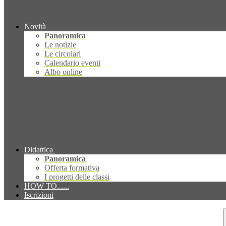
Novità
Panoramica
Le notizie
Le circolari
Calendario eventi
Albo online
Didattica
Panoramica
Offerta formativa
I progetti delle classi
HOW TO......
Iscrizioni