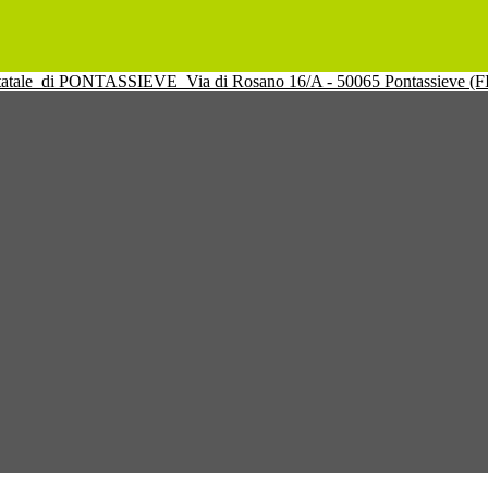
tatale
di PONTASSIEVE
Via di Rosano 16/A - 50065 Pontassieve (F