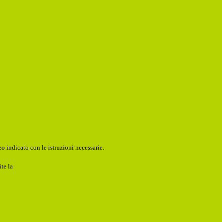
o indicato con le istruzioni necessarie.
ite la
Login Spaggiari