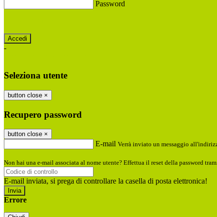
Password
Password dimenticata?
-
Entra con SPID
Entra con CIE
Seleziona utente
button close
×
Recupero password
button close
×
E-mail
Verrà inviato un messaggio all'indirizz
Non hai una e-mail associata al nome utente? Effettua il reset della password tram
E-mail inviata, si prega di controllare la casella di posta elettronica!
Errore