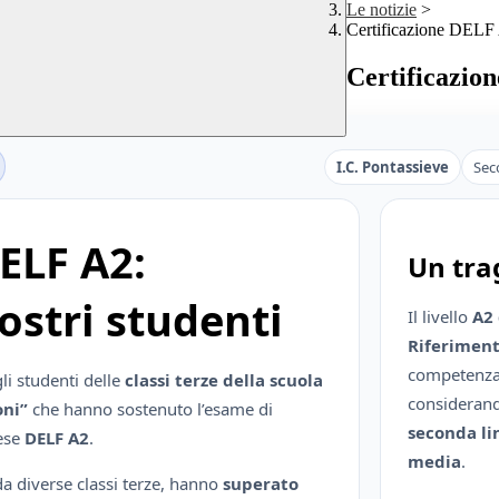
Le notizie
>
Certificazione DELF A
Certificazion
I.C. Pontassieve
Sec
ELF A2:
Un tra
ostri studenti
Il livello
A2
Riferiment
competenza l
li studenti delle
classi terze della scuola
considerand
oni”
che hanno sostenuto l’esame di
seconda li
cese
DELF A2
.
media
.
da diverse classi terze, hanno
superato