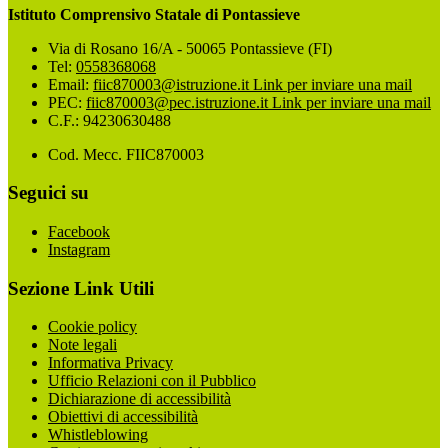
Istituto Comprensivo Statale di Pontassieve
Via di Rosano 16/A - 50065 Pontassieve (FI)
Tel:
0558368068
Email:
fiic870003@istruzione.it
Link per inviare una mail
PEC:
fiic870003@pec.istruzione.it
Link per inviare una mail
C.F.: 94230630488
Cod. Mecc. FIIC870003
Seguici su
Facebook
Instagram
Sezione Link Utili
Cookie policy
Note legali
Informativa Privacy
Ufficio Relazioni con il Pubblico
Dichiarazione di accessibilità
Obiettivi di accessibilità
Whistleblowing