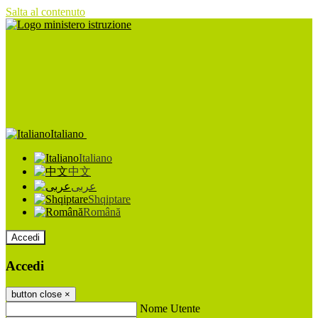
Salta al contenuto
Italiano
Italiano
中文
عربى
Shqiptare
Română
Accedi
Accedi
button close
×
Nome Utente