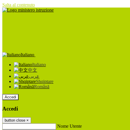
Salta al contenuto
Italiano
Italiano
中文
عربى
Shqiptare
Română
Accedi
Accedi
button close
×
Nome Utente