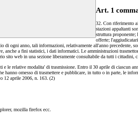
Art. 1 comma
32. Con riferimento ai
stazioni appaltanti son
struttura proponente; 
offerte; l'aggiudicata
io di ogni anno, tali informazioni, relativamente all'anno precedente, son
, anche a fini statistici, i dati informatici. Le amministrazioni trasmetton
prio sito web in una sezione liberamente consultabile da tutti i cittadini, 
e le relative modalita' di trasmissione. Entro il 30 aprile di ciascun anno,
che hanno omesso di trasmettere e pubblicare, in tutto o in parte, le inf
vo 12 aprile 2006, n. 163. (2)
lorer, mozilla firefox ecc.