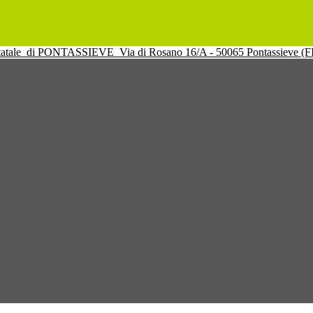
tatale
di PONTASSIEVE
Via di Rosano 16/A - 50065 Pontassieve (F