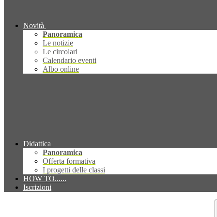
Novità
Panoramica
Le notizie
Le circolari
Calendario eventi
Albo online
Didattica
Panoramica
Offerta formativa
I progetti delle classi
HOW TO......
Iscrizioni