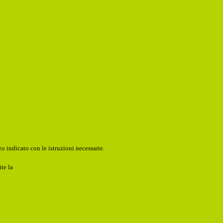
o indicato con le istruzioni necessarie.
ite la
Login Spaggiari