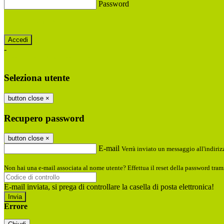
Password
Password dimenticata?
-
Entra con SPID
Entra con CIE
Seleziona utente
button close
×
Recupero password
button close
×
E-mail
Verrà inviato un messaggio all'indirizz
Non hai una e-mail associata al nome utente? Effettua il reset della password tram
E-mail inviata, si prega di controllare la casella di posta elettronica!
Errore