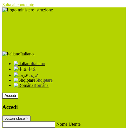
Salta al contenuto
Italiano
Italiano
中文
عربى
Shqiptare
Română
Accedi
Accedi
button close
×
Nome Utente